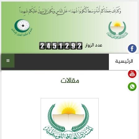
وَكَذَلِكَ جَعَلْنَاكُمْ أُمَّةً وَسَطاً لِّتَكُونُواْ شُهَدَاء عَلَى النَّاسِ وَيَكُونَ الرَّسُولُ عَلَيْكُمْ شَهِيداً
عدد الزوار
الرئيسية
الرئيسية
مقالات
من نحن
المنتدى العالمي للوسطية
أهداف المنتدى
الفكرة والتأسيس
تطلعاتنا