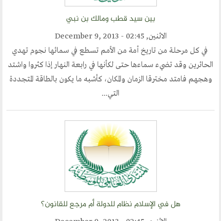
مكتبنا الدائم
بين سيد قطب ومالك بن نبي
منتدى الوسطية للفكر و الثقافة
الاثنين, December 9, 2013 - 02:45
الفكرة و التأسيس
في كل مرحلة من تاريخ أمة من الأمم تسطع في سمائها نجوم تهدي
اهدافنا
الحائرين وقد تضيء سماءها حتى لكأنها في رابعة النهار إذا كثروا واشتد
تطلعاتنا
وهجهم فامتد مخترقا الزمان والمكان، كأشبه ما يكون بالطاقة المتجددة
الهيئة الادارية
التي...
الفروع
أقسام الموقع
الحوار الحضاري
الحوار في القران الكريم
هل في الإسلام نظام للدولة أم مرجع للقانون؟
الحوار في السيرة