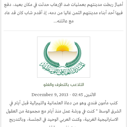
أخبارٌ ربطت مدينتهم بعمليات ضد الإرهاب حدثت في مكان بعيد، دفع
أقسام المنتدى
فيها أحد أبناء مدينتهم الثمن غاليا من دمه، إذ أقدم شاب كان قد عاد
مع عائلته...
إصدارات الوسطية
قطاع المرأة
قطاع الشباب
قالوا في المنتدى
روابط اخرى
أخبار العالم الاسلامي
التلاعب بالتطرف والغلو
التدريب
الاثنين, December 9, 2013 - 02:45
جديد المؤتمرات
كتب مأمون فندي وهو من دعاة العلمانية والليبرالية قبل أيام في
خطب الجمعة
الشرق الوسط " كنت في ورشة عمل منذ أيام مع مجموعة من العقول
الاستراتيجية الغربية، وكنت العربي الوحيد في الجلسة، وبالتدريج
طلب توظيف