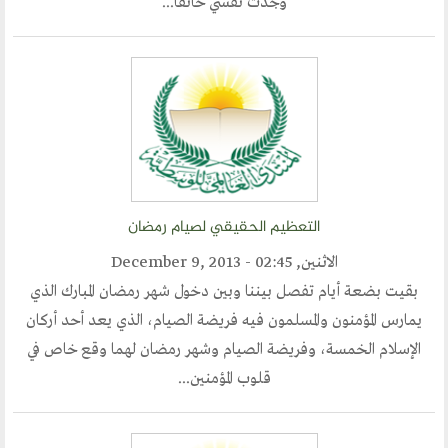
وجدت نفسي حانقا...
مشاركات القراء
مواقع صديقة
المؤتمرات
منتديات الوسطية
اخر الاخبار
التعظيم الحقيقي لصيام رمضان
المنتدى في الاعلام
الاثنين, December 9, 2013 - 02:45
طلبات الانتساب
بقيت بضعة أيام تفصل بيننا وبين دخول شهر رمضان المبارك الذي
يمارس المؤمنون والمسلمون فيه فريضة الصيام، الذي يعد أحد أركان
اتصل بنا
الإسلام الخمسة، وفريضة الصيام وشهر رمضان لهما وقع خاص في
قلوب المؤمنين...
أرسل لنا
ارسل مقالآ