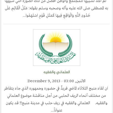
لم أجد تشبيهاً للمجتمع والوطن أفضل من تلك الصورة التي شبهها
به المصطفى صلى الله عليه وآله وصحبه وسلم بقوله: مَثَلُ الْقَائِمِ عَلَى
حُدُودِ اللَّهِ وَالْوَاقِعِ فِيهَا كَمَثَلِ قَوْمٍ اسْتَهَمُوا...
العلماني والفقيه
الاثنين, December 9, 2013 - 03:00
ان لقاء منبج الثلاثاء الماضي فريدًٌ في حضوره وجمهوره الذي جاء يتقاطر
من مختلف أنحاء الريف الحلبي من أجل مناقشة موضوع العلماني
والفقيه. العلماني والفقيه في ريف حلب في مدينة منبج!! قد يكون
عنواناً...