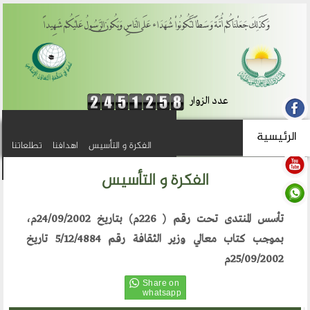
وَكَذَلِكَ جَعَلْنَاكُمْ أُمَّةً وَسَطاً لِّتَكُونُواْ شُهَدَاء عَلَى النَّاسِ وَيَكُونَ الرَّسُولُ عَلَيْكُمْ شَهِيداً
عدد الزوار
الرئيسية
أهداف المنتدى
الفكرة و التأسيس
اهدافنا
الفكرة والتأسيس
تطلعاتنا
الرئيسية
تطلعاتنا
الهيئة الادارية
مكتبنا الدائم
الفكرة و التأسيس
من نحن
تأسس المنتدى تحت رقم ( 226م) بتاريخ 24/09/2002م،
المنتدى العالمي للوسطية
منتدى الوسطية للفكر و الثقافة
الفروع
بموجب كتاب معالي وزير الثقافة رقم 5/12/4884 تاريخ
أقسام الموقع
المؤتمرات
25/09/2002م