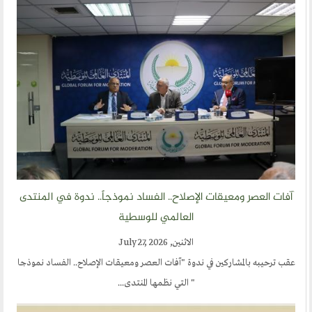
أخبار العالم الاسلامي
التدريب
جديد المؤتمرات
خطب الجمعة
طلب توظيف
مشاركات القراء
مواقع صديقة
آفات العصر ومعيقات الإصلاح.. الفساد نموذجاً.. ندوة في المنتدى
منتديات الوسطية
اخر الاخبار
المنتدى في الاعلام
العالمي للوسطية
طلبات الانتساب
اتصل بنا
أرسل لنا
إنجليزية
الاثنين, July 27, 2026
عقب ترحيبه بالمشاركين في ندوة "آفات العصر ومعيقات الإصلاح.. الفساد نموذجا
ارسل مقالآ
ارسل خبر
" التي نظمها المنتدى...