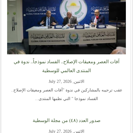
روابط اخرى
أخبار العالم الاسلامي
التدريب
جديد المؤتمرات
خطب الجمعة
طلب توظيف
مشاركات القراء
مواقع صديقة
آفات العصر ومعيقات الإصلاح.. الفساد نموذجاً.. ندوة في
المنتدى العالمي للوسطية
المؤتمرات
الاثنين, July 27, 2026
منتديات الوسطية
عقب ترحيبه بالمشاركين في ندوة "آفات العصر ومعيقات الإصلاح..
اخر الاخبار
الفساد نموذجا " التي نظمها المنتدى...
المنتدى في الاعلام
صدور العدد (٤٨) من مجلة الوسطية
طلبات الانتساب
الاثنين, July 27, 2026