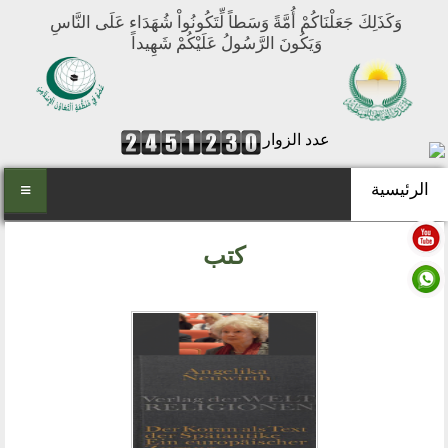
وَكَذَلِكَ جَعَلْنَاكُمْ أُمَّةً وَسَطاً لِّتَكُونُواْ شُهَدَاء عَلَى النَّاسِ
وَيَكُونَ الرَّسُولُ عَلَيْكُمْ شَهِيداً
عدد الزوار
الرئيسية
الرئيسية
كتب
من نحن
المنتدى العالمي للوسطية
أهداف المنتدى
الفكرة والتأسيس
تطلعاتنا
مكتبنا الدائم