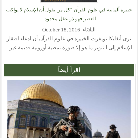
خبيرة ألمانية في علوم القرآن:"كل من يقول أن الإسلام لا يواكب
منتدى الوسطية للفكر و الثقافة
العصر فهو ذو عقل محدود"
الفكرة و التأسيس
الثلاثاء, October 18, 2016
اهدافنا
ترى أنغليكا نويفرت الخبيرة في علوم القرآن أن ادعاء افتقار
تطلعاتنا
الإسلام إلى التنوير ما هو إلا صورة نمطية أوروبية قديمة غير...
الهيئة الادارية
الفروع
اقرأ أيضاً
أقسام الموقع
الحوار الحضاري
الحوار في القران الكريم
الحوار في السيرة
الحوار في الاسلام
الحوار مع الاخر