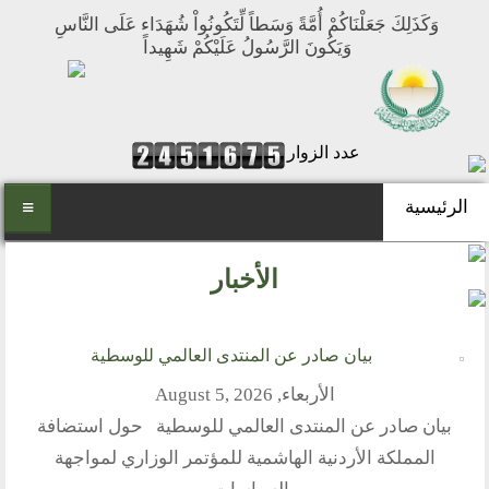
وَكَذَلِكَ جَعَلْنَاكُمْ أُمَّةً وَسَطاً لِّتَكُونُواْ شُهَدَاء عَلَى النَّاسِ
وَيَكُونَ الرَّسُولُ عَلَيْكُمْ شَهِيداً
عدد الزوار
الرئيسية
الرئيسية
الأخبار
من نحن
المنتدى العالمي للوسطية
بيان صادر عن المنتدى العالمي للوسطية
أهداف المنتدى
الأربعاء, August 5, 2026
الفكرة والتأسيس
بيان صادر عن المنتدى العالمي للوسطية حول استضافة
تطلعاتنا
المملكة الأردنية الهاشمية للمؤتمر الوزاري لمواجهة
مكتبنا الدائم