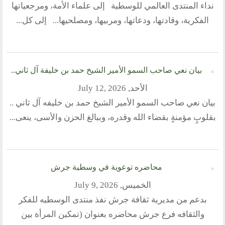
نداء المنتدى العالمي للوسطية إلى علماء الأمة، ومرجعياتها
روابط اخرى
الفكرية، وقادتها، ودعاتها، ومربيها، ومصلحيها... إلى كل...
أخبار العالم الاسلامي
التدريب
جديد المؤتمرات
خطب الجمعة
بيان نعي صاحب السمو الأمير الشيخ حمد بن خليفة آل ثاني..
طلب توظيف
الأحد, July 12, 2026
مشاركات القراء
مواقع صديقة
بيان نعي صاحب السمو الأمير الشيخ حمد بن خليفه آل ثاني ..
بقلوبٍ مؤمنةٍ بقضاء الله وقدره، وببالغ الحزن والأسى، ينعى...
المؤتمرات
منتديات الوسطية
اخر الاخبار
محاضره توعوية في وسطية جرش
الخميس, July 9, 2026
المنتدى في الاعلام
بدعم من مديرية ثقافة جرش نفذ منتدى الوسطيه للفكر
طلبات الانتساب
والثقافه فرع جرش محاضره بعنوان (تمكين المرأة بين