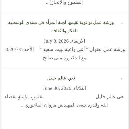
اتصل بنا
الطموح والإنجاز)...
أرسل لنا
ورشة عمل توعوية تقيمها لجنة المرأة في منتدى الوسطية
ارسل مقالآ
للفكر والثقافة
ارسل خبر
الأربعاء, July 8, 2026
إنجليزية
ورشة عمل بعنوان " أثنى واعية لبيت سعيد " الأحد 5‏/7‏/2026
مع الدكتورة منى صالح
نعي عالم جليل
الثلاثاء, June 30, 2026
نعي عالم جليل بقلوبٍ مؤمنةٍ بقضاء
الله وقدره،ينعى المهندس مروان الفاعوري...