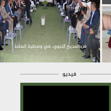
فن المديح النبوي.. في وسطية السلط
فيديو