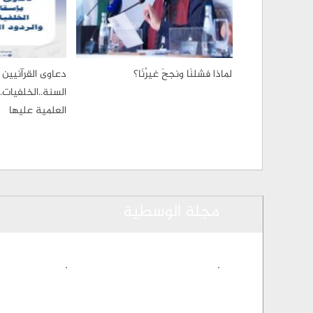
لماذا فشلنَا ونجحَ غيرُنَا؟
دعاوى القرآنيين
السنة..الخلفيات.. 
العلمية عليها
مجلة الوسطية
(active tab)