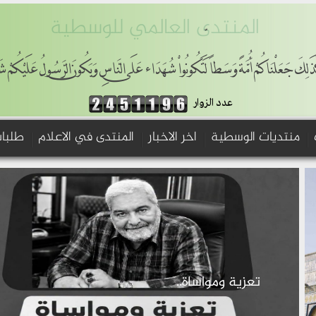
المنتدى العالمي للوسطية
ذَلِكَ جَعَلْنَاكُمْ أُمَّةً وَسَطاً لِّتَكُونُواْ شُهَدَاء عَلَى النَّاسِ وَيَكُونَ الرَّسُولُ عَلَيْكُمْ ش
عدد الزوار
منتديات الوسطية
اخر الاخبار
المنتدى في الاعلام
طلبات
تعزية ومواساة..