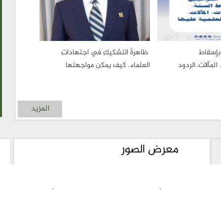
 بإسقاط
ظاهرةُ التشكيكِ في اجتهاداتِ
المآلات..الردود
العلماء.. كيف يمكن مواجهتها
المزيد
معرض الصور