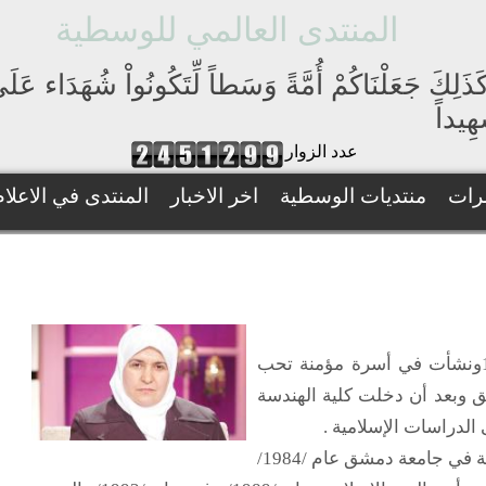
المنتدى العالمي للوسطية
َذَلِكَ جَعَلْنَاكُمْ أُمَّةً وَسَطاً لِّتَكُونُواْ شُهَدَاء عَ
ِيداً
عدد الزوار
رات
منتديات الوسطية
اخر الاخبار
المنتدى في الاعلام
ولدت الدكتورة رفيدة الحبش في دمشق عام1957ونشأت في أسرة مؤمنة تحب
ق وبعد أن دخلت كلية الهندسة
الدراسات الإسلامية .
حازت بفضل الله على الليسانس من كلية الشريعة في جامعة دمشق عام /1984/