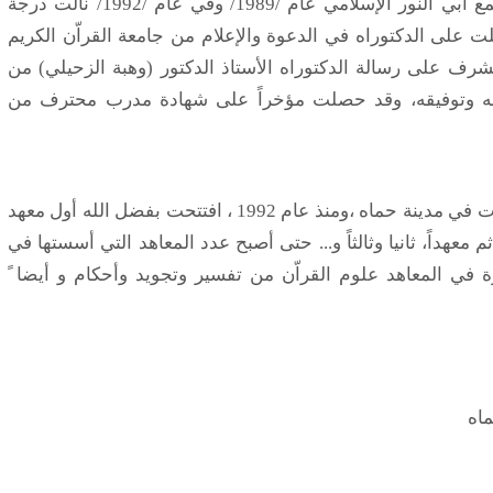
ومن ثم أخذت الليسانس من كلية الدعوة في مجمع أبي النور الإسلامي عام /1989/ وفي عام /1992/ نالت درجة
على الدكتوراه في الدعوة والإعلام من جامعة القراّن الكريم
سودان عام/2001/وقد كان المشرف على رسالة الدكتوراه الأستاذ الدكتور (وهبة الزحيلي) من
الله وتوفيقه، وقد حصلت مؤخراً على شهادة مدرب محترف من
درّست الدكتورة مادة التربية الدينية في عدة ثانويات في مدينة حماه ،ومنذ عام 1992 ، افتتحت بفضل الله أول معهد
معهداً، ثانيا وثالثاً و... حتى أصبح عدد المعاهد التي أسستها في
في المعاهد علوم القراّن من تفسير وتجويد وأحكام و أيضا ً
ماه