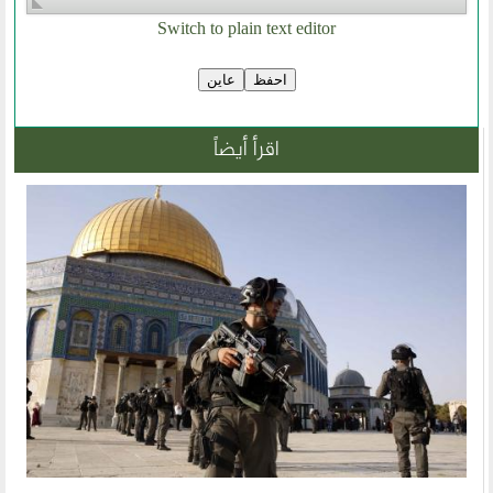
Switch to plain text editor
أقسام المنتدى
إصدارات الوسطية
قطاع المرأة
اقرأ أيضاً
قطاع الشباب
قالوا في المنتدى
روابط اخرى
أخبار العالم الاسلامي
التدريب
جديد المؤتمرات
خطب الجمعة
طلب توظيف