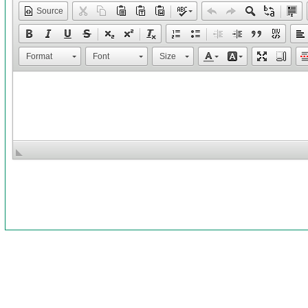
Source
Format
Font
Size