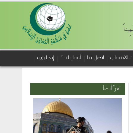
َهِيداً
 الانتساب
اتصل بنا
أرسل لنا
إنجليزية
اقرأ أيضاً