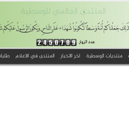
المنتدى العالمي للوسطية
ذَلِكَ جَعَلْنَاكُمْ أُمَّةً وَسَطاً لِّتَكُونُواْ شُهَدَاء عَلَى النَّاسِ وَيَكُونَ الرَّسُولُ عَلَيْكُمْ ش
عدد الزوار
منتديات الوسطية
اخر الاخبار
المنتدى في الاعلام
طلبات