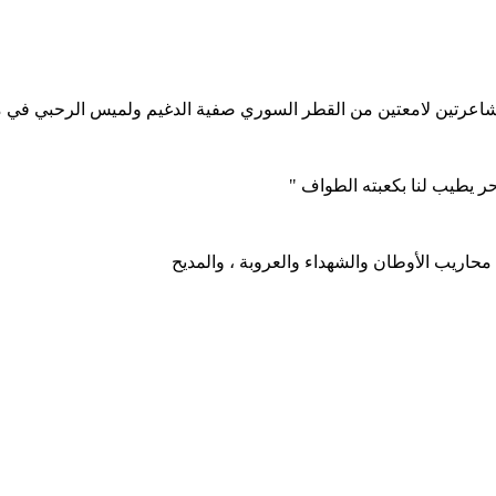
ة شاعرتين لامعتين من القطر السوري صفية الدغيم ولميس الرحبي في م
حر يطيب لنا بكعبته الطواف "
ريب الأوطان والشهداء والعروبة ، والمديح