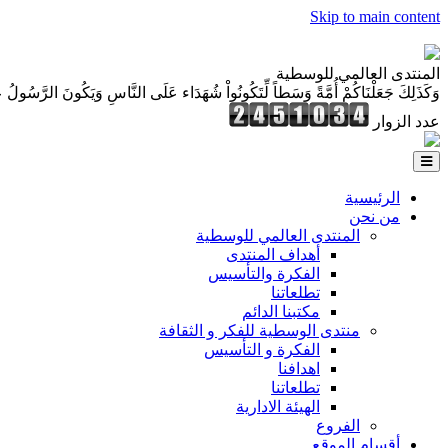
Skip to main content
المنتدى العالمي للوسطية
وَكَذَلِكَ جَعَلْنَاكُمْ أُمَّةً وَسَطاً لِّتَكُونُواْ شُهَدَاء عَلَى النَّاسِ وَيَكُونَ الرَّسُولُ عَ
عدد الزوار
الرئيسية
من نحن
المنتدى العالمي للوسطية
أهداف المنتدى
الفكرة والتأسيس
تطلعاتنا
مكتبنا الدائم
منتدى الوسطية للفكر و الثقافة
الفكرة و التأسيس
اهدافنا
تطلعاتنا
الهيئة الادارية
الفروع
أقسام الموقع