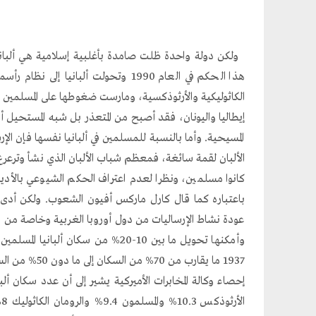
ولكن دولة واحدة ظلت صامدة بأغلبية إسلامية هي ألبا
هذا الحكم في العام 1990 وتحولت ألبا
الكاثوليكية والأرثوذكسية، ومارست ضغوطها على المسلمين
إيطاليا واليونان، فقد أصبح من المتعذر بل شبه المستحيل أن
المسيحية. وأما بالنسبة للمسلمين في ألبانيا نفسها فإن 
الألبان لقمة سائغة، فمعظم شباب الألبان الذي نشأ وترعرع
كانوا مسلمين، ونظرا لعدم اعتراف الحكم الشيوعي بالأ
باعتباره كما قال كارل ماركس أفيون الشعوب. ولكن أدى انهيا
عودة نشاط الإرساليات من دول أوروبا الغربية وخاصة من الو
وأمكنها تحويل ما بين 10-20% من سكا
1937 ما يقارب
ا