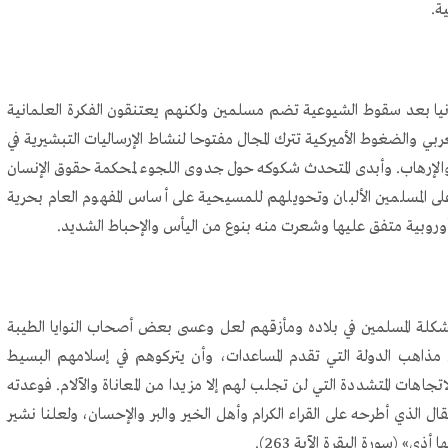
ة.
يا بعد سقوط الشيوعية تضم مسلمين ولكنهم يعتنقون الفكرة العلمانية
غربي والضغوط الأميركية تترك المجال مفتوحا لنشاط الإرساليات التبشيرية في
الإرهاب. وأبدى المتحدث شكوكه حول جدوى اللجوء لمحكمة حقوق الإنسان
على المسلمين الألبان وتحويلهم للمسيحية على أساس المفهوم العام بحرية
أوروبية متفق عليها وشعرت منه بنوع من اليأس والإحباط الشديد.
مشكلة المسلمين في بلاده ومأزقهم لعل وعسى بعض أصحاب النوايا الطيبة
مذاهب الدولة التي تقدم المساعدات، وأن يتركوهم في إسلامهم البسيط
تجاهات المتشددة التي لن تجلب لهم إلا مزيدا من المعاناة والآلام. فوعدته
ل الذي أطرحه على القراء الكرام وأهل الخير والبر والإحسان، ولعلنا نشير
» (سورة البقرة الآية 263).