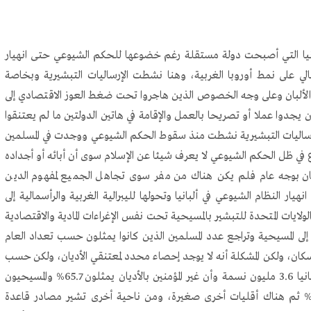
نيا التي أصبحت دولة مستقلة رغم خضوعها للحكم الشيوعي حتى انهيار
نيا إلى نظام رأسمالي على نمط أوروبا الغربية، وهنا نشطت الإرساليات التبشيرية وبخاصة
 الألبان وعلى وجه الخصوص الذين هاجروا تحت ضغط العوز الاقتصادي إلى
 يجدوا عملا أو تصريحا بالعمل والإقامة في هاتين الدولتين ما لم يعتنقوا
الإرساليات التبشيرية نشطت منذ سقوط الحكم الشيوعي ووجدت في المسلمين
 في ظل الحكم الشيوعي لا يعرف شيئا عن الإسلام سوى أن أبائه أو أجداده
ديان بوجه عام فلم يكن هناك من مفر سوى تجاهل الجميع لمفهوم الدين
ر النظام الشيوعي في ألبانيا وتحولها لليبرالية الغربية والرأسمالية إلى
لايات المتحدة للتبشير بالمسيحية تحت نفس الإغراءات المادية والاقتصادية
ن ألبانيا المسلمين إلى المسيحية وتراجع عدد المسلمين الذين كانوا يمثلون حسب تعداد العام
 من 70% من السكان إلى ما دون 50% من السكان، ولكن المشكلة أنه لا يوجد إحصاء محدد لمعتنقي الأديان، ولكن حسب
إحصاء وكالة المخابرات الأميركية يشير إلى أن عدد سكان ألبانيا 3.6 مليون نسمة وأن غير المؤمنين بالأديان يمثلون 65.7% والمسيحيون
لأرثوذكس 10.3% والمسلمون 9.4% والرومان الكاثوليك 8% ثم هناك أقليات أخرى صغيرة، ومن ناحية أخرى تشير مصادر قاعدة