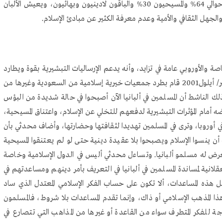
المعلومات المسيحية على شبكة الإنترنت بأن عدد المسلمين حوالي 64% والمسيحيون 30% والباقون لادينيون وبهائيون، ويعيش الألبان
لجهل الثقافي والأمية وعدم معرفة الكثير عن مبادئ الإسلام.
 والأوروبي عامة في تزايد، وأنه يدعم الإرساليات التبشيرية بقوة ويطارد
أي نشاط أو إحياء للإسلام، حتى أنه بعد حوادث 11 سبتمبر/ أيلول2001 قام بطرد جمعيات خيرية إسلامية من السعودية وغيرها من
ذلك الناشط أن المسلمين في ألبانيا الآن أصبحوا في حالة شديدة من البؤس
ه أمام المؤثرات التبشيرية لدفعهم للتخلي عن الإسلام، واعتناق المسيحية،
 في أوروبا، وترى في المسلمين تهديدا لثقافتها وحضارتها، وأضاف محدثي بأن
ن ينسوا الإسلام ويصبحوا بلا عقيدة دينية حتى لو لم يعتنقوا المسيحية
رض له مسلمو ألبانيا. وتساءل محدثي أليس في الدول الإسلامية وخاصة
نية لمساندة المسلمين في ألبانيا في التعريف بأمر دينهم ومساعدتهم في
 هذه المساعدات، ألا تكون على حساب الفكر الإسلامي المعتدل الذي ساد
هذا المذهب الإسلامي أو ذاك، وإنما تقدم المساعدات بلا شروط، فالمسلمون
جة للفكر المتطرف سواء من القاعدة أو غيرها من المذاهب التي تتصارع في