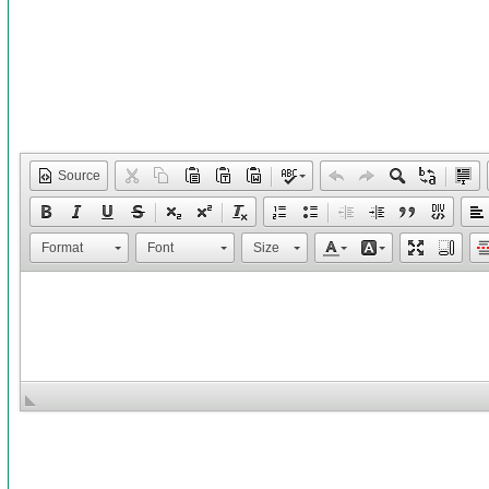
Source
Format
Font
Size