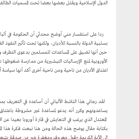
الدول الإسلامية ويقتل بعضها بعضا تحت المسميات الطائفي
ردا على استفسار مني أوضح محدثي أن الحكومة في ألبان
بسلبية الدولة بالنسبة للأديان، ولكنها تحت تأثير النفوذ ال
حين أنها تضيق على المساعدات للمسلمين بدعوى التطرف و
الأوروبية لمنع الإرساليات التبشيرية من ممارسة ضغوطها 
اعتناق الأديان من ناحية ومن ناحية أخرى أكد أنها سياسة 
لقد رجاني هذا الناشط الألباني أن أساعده في التعريف ب
يساعدونهم وكرر أنه يدعو لمساعدة غير مشروطة باعتناق 
المعتدل الذي يرغب في التعايش في قارة أوروبا بعيدا عن الا
بكتابة مقال يوضح هذه الحالة ومن هنا نبعت فكرة هذا المقا
إلى الآية الكريمة «قول معروف ومغفرة خير من صدقة يتبعها أذى