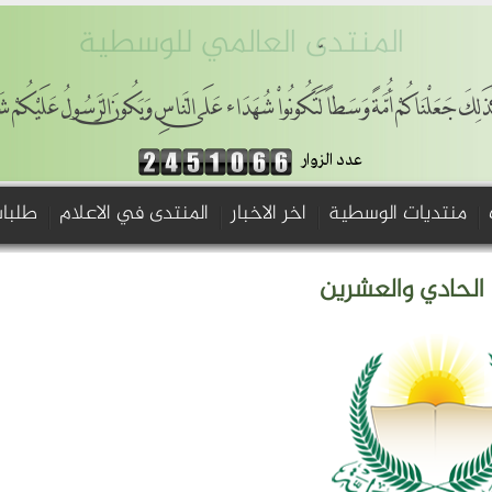
المنتدى العالمي للوسطية
ذَلِكَ جَعَلْنَاكُمْ أُمَّةً وَسَطاً لِّتَكُونُواْ شُهَدَاء عَلَى النَّاسِ وَيَكُونَ الرَّسُولُ عَلَيْكُمْ ش
عدد الزوار
منتديات الوسطية
اخر الاخبار
المنتدى في الاعلام
طلبات
 الحادي والعشرين