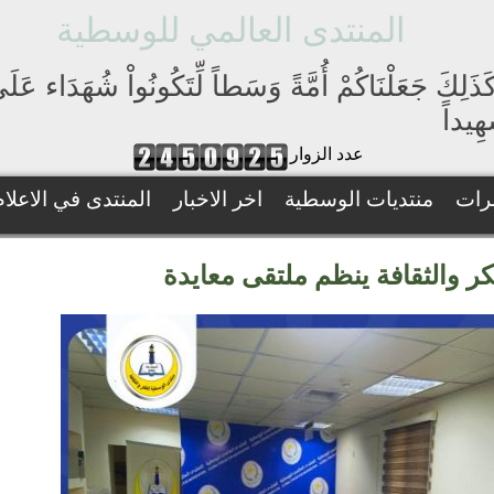
المنتدى العالمي للوسطية
َذَلِكَ جَعَلْنَاكُمْ أُمَّةً وَسَطاً لِّتَكُونُواْ شُهَدَاء عَ
ِيداً
عدد الزوار
رات
منتديات الوسطية
اخر الاخبار
المنتدى في الاعلام
ر والثقافة ينظم ملتقى معايدة