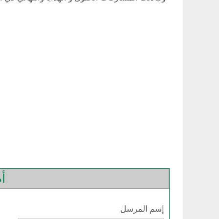
أض
إسم المرسل