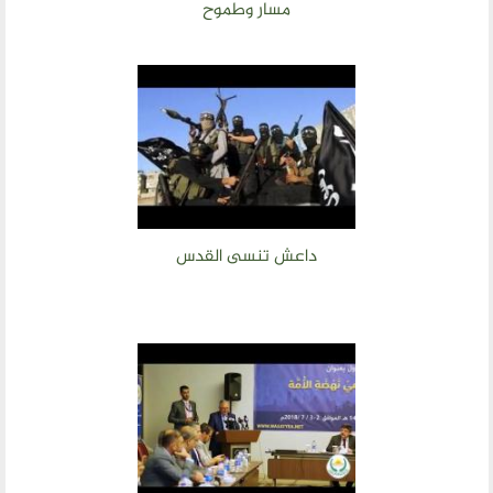
مسار وطموح
داعش تنسى القدس