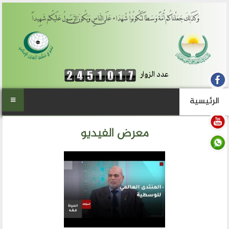
وَكَذَلِكَ جَعَلْنَاكُمْ أُمَّةً وَسَطاً لِّتَكُونُواْ شُهَدَاء عَلَى النَّاسِ وَيَكُونَ الرَّسُولُ عَلَيْكُمْ شَهِيداً
عدد الزوار
الرئيسية
الرئيسية
معرض الفيديو
من نحن
المنتدى العالمي للوسطية
أهداف المنتدى
الفكرة والتأسيس
تطلعاتنا