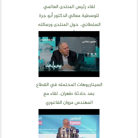
مكتبنا الدائم
لقاء رئيس المنتدى العالمي
للوسطية معالي الدكتور أبو جرة
منتدى الوسطية للفكر و الثقافة
السلطاني.. حول المنتدى ورسالته
الفكرة و التأسيس
وأهدافه
اهدافنا
تطلعاتنا
الهيئة الادارية
الفروع
أقسام الموقع
السيناريوهات المحتمله في القطاع
بعد حادثة طهران.. لقاء مع
المهندس مروان الفاعوري
الحوار الحضاري
الحوار في القران الكريم
الحوار في السيرة