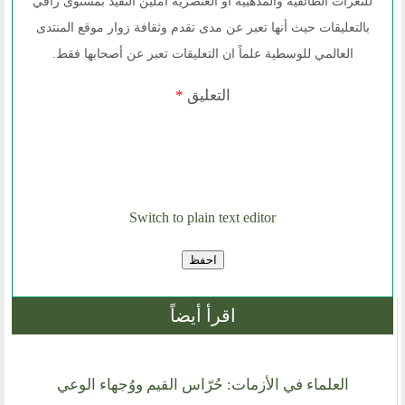
للنعرات الطائفية والمذهبية أو العنصرية آملين التقيد بمستوى راقي
بالتعليقات حيث أنها تعبر عن مدى تقدم وثقافة زوار موقع المنتدى
العالمي للوسطية علماً ان التعليقات تعبر عن أصحابها فقط.
التعليق
*
Switch to plain text editor
اقرأ أيضاً
العلماء في الأزمات: حُرّاس القيم ووُجهاء الوعي