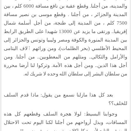
والمدينة، من أجلنا. وقطع عقبة بن نافع مسافة 6000 كلم ، بين
المدينة والجزائر ، من أجلنا . وقطع موسى بن نصير مسافة
7500 كلم ، من المدينة إلى طنجة، من أجل أسلمة شمال
إفريقيا.. ورتقى ما يزيد عن 13000 شهيدا على الطريق الرابط
بين المدينة المنورة والكوفة ومصر وليبيا وتونس والجزائر إلى
المحيط الأطلسي (بحر الظلمات)، ومن ورائهم ٱلاف اليتامى
والأرامل والثكالى.. ومثلهم من المعطوبين.. من أجلنا. ومن
أجل هذا الدين.. ومن أجل هذه الأمة. وتركوا لنا أرضا محررة
من سلطان البشر إلى سلطان الله وحده لا شريك له.
بعد كل هذا مازلنا نسمع من يقول: ماذا قدم السلف
للخلف؟؟
وجوابنا البسيط: لولا هجرة السلف وقطعهم كل هذه
المسافات، وبذل أرواحهم من أجلنا لكنا اليوم تحت الاحتلال
البونيقي التابع لأسرة كاراكلا سيبتيموس سيفيروس ..!!