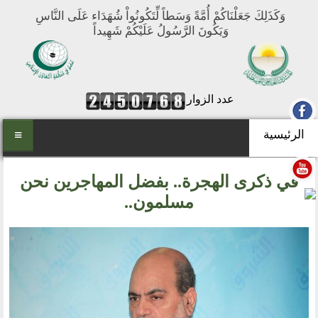
وَكَذَلِكَ جَعَلْنَاكُمْ أُمَّةً وَسَطاً لِّتَكُونُواْ شُهَدَاء عَلَى النَّاسِ
وَيَكُونَ الرَّسُولُ عَلَيْكُمْ شَهِيداً
عدد الزوار
الرئيسية
الرئيسية
في ذكرى الهجرة.. بفضل المهاجرين نحن
من نحن
مسلمون..
المنتدى العالمي للوسطية
أهداف المنتدى
الفكرة والتأسيس
تطلعاتنا
مكتبنا الدائم