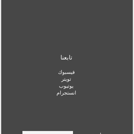
تابعنا
فيسبوك
تويتر
يوتيوب
انستجرام
Search form
ابحث