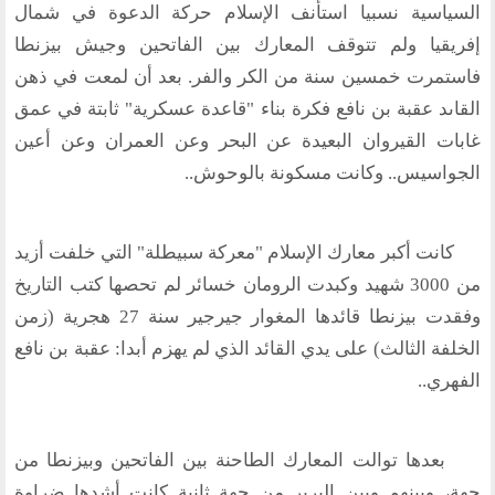
السياسية نسبيا استأنف الإسلام حركة الدعوة في شمال
إفريقيا ولم تتوقف المعارك بين الفاتحين وجيش بيزنطا
فاستمرت خمسين سنة من الكر والفر. بعد أن لمعت في ذهن
القاىد عقبة بن نافع فكرة بناء "قاعدة عسكرية" ثابتة في عمق
غابات القيروان البعيدة عن البحر وعن العمران وعن أعين
الجواسيس.. وكانت مسكونة بالوحوش..
كانت أكبر معارك الإسلام "معركة سبيطلة" التي خلفت أزيد
من 3000 شهيد وكبدت الرومان خسائر لم تحصها كتب التاريخ
وفقدت بيزنطا قائدها المغوار جيرجير سنة 27 هجرية (زمن
الخلفة الثالث) على يدي القائد الذي لم يهزم أبدا: عقبة بن نافع
الفهري..
بعدها توالت المعارك الطاحنة بين الفاتحين وبيزنطا من
جهة، وبينهم وبين البربر من جهة ثانية كانت أشدها ضراوة