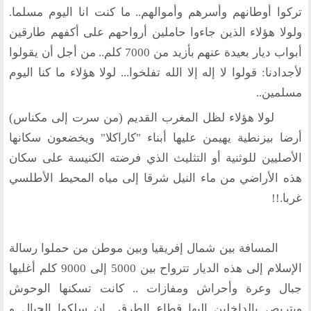
تركوا أوطانهم وأسرهم وأموالهم.. ما كنت انا اليوم مسلما.
اتصل بنا
ولولا هؤلاء الذين جاءوا حاملين أرواحهم على أكفهم طارقين
أرسل لنا
أبواب ديار بعيدة عنهم بأزيد من 7000 كلم.. من أجل أن يقولوا
لأجدادنا: قولوا لا إله إلا الله تفلخوا... لولا هؤلاء ما كنا اليوم
ارسل مقالآ
مسلمين..
ارسل خبر
لولا هؤلاء لظل المغرب القديم (من سرت إلى مكناس)
إنجليزية
أرضا بيزنطية يهيمن عليها أبناء "كاراكلا" ويخضعون سكانها
الأصليين للوثنية أو التثليث الذي فرضته الكنيسة على سكان
هذه الأراضي من ماء النيل شرقا إلى مياه المحيط الأطلسي
غربا.!!
المسافة بين شمال إفريقيا وبين موطن من حملوا رسالة
الإسلام إلى هذه الديار تترواح بين 5000 إلى 9000 كلم أغلبها
جبال وعرة وأحراش ومفازات .. كانت تسكنها الوحوش
ويتربص بالداخلين إليها قطاع الطرق.. إن سلكوا الجبال و