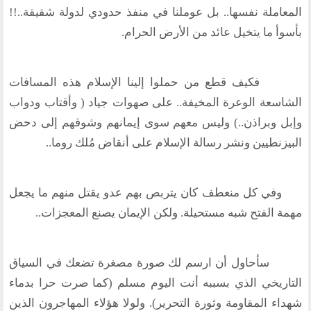
المعاملة نفسها.. بل عوملنا في منفذ حدودي لدولة شقيقة..!!
روابط اخرى
بأسوأ ما يتخيل عائد من الأرض الحرام.
أخبار العالم الاسلامي
التدريب
فكيف قطع من حملوا إلينا الإسلام هذه المسافات
جديد المؤتمرات
خطب الجمعة
الشاسعة الوعرة المخيفة.. على صهوات جياد ( وأقتاب ودواب
طلب توظيف
وإبل وبراذن..) وليس معهم سوى إيمانهم وشوقهم إلى دحض
مشاركات القراء
البيزنطيين ونشر رسالة الإسلام على أنقاض مُلك روما..
مواقع صديقة
المؤتمرات
وفي كل منعطف كان يتربص بهم عدو يقتل منهم ما يجعل
منتديات الوسطية
مهمة الفتح شبه مستحيلة. ولكن الإيمان يصنع المعجزات..
اخر الاخبار
سأحاول أن ارسم لك صورة مصغرة تضعك في السياق
المنتدى في الاعلام
التاريخي الذي بسببه أنت اليوم مسلم (كما صرت حرا بدماء
طلبات الانتساب
شهداء المقاومة وثورة التحرير). ولولا هؤلاء المهاجرون الذين