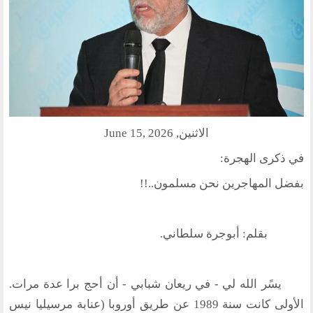
منتدى الوسطية للفكر و الثقافة
الفكرة و التأسيس
اهدافنا
تطلعاتنا
الهيئة الادارية
الاثنين, June 15, 2026
الفروع
في ذكرى الهجرة:
أقسام الموقع
بفضل المهاجرين نحن مسلمون..!!
الحوار الحضاري
بقلم: أبوجرة سلطاني.
الحوار في القران الكريم
الحوار في السيرة
الحوار في الاسلام
يسًر الله لي - في ريعان شبابي - أن أحج برا عدة مرات.
الحوار مع الاخر
الأولى كانت سنة 1989 عن طريق أوروبا (عنابة مرسيليا نيس