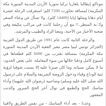
نشاطاتنا
موناكو إيطاليا بلغاريا تركيا سوريا الأردن المدينة المنورة مكة
المكرمة) لمسافة تجاوزت 7200 كلم؛ استغرقت الرحلة عشرة
المحاضرات
أيام ذهابا ومثلها إيابا (14400 كلم).. ولا تسأل عن وعثاء السفر
بيانات
رحلات
وكٱبة المنظر..!! مع أن رحلتنا كانت في مراكب مكيفة وفي
ندوات
صحبة الأخيار من الأحبة.. ومعنا الزاد والطبيب والمرشد..
اخرى
والرحلة الثانية كانت عام 1991 عن طريق الدول العربية
مركز الدراسات
(الجزائر تونس ليبيا مصر معبر العقبة الأردن المدينة المنورة
مكة المكرمة) بمسافة تقترب من 6000 كلم قطعناها في
دراسات في الوسطية والتطرف والارهاب
أسبوع كامل وذقنا خلالها من سوء المعاملة، على بعض الحدود،
من نحن
نشاطاتنا
ما لا يمكن نسيانه. وما كان صبرنا عليه إلا بسبب شوقنا لرؤية
ثنية الوداع وقباء ودخول الروضة الشريفة والسلام على (رسول
أقسام المنتدى
الله صلى الله عليه وسلم) وصاحبيه (رضوان الله عليهما) وأداء
إصدارات الوسطية
مناسك الحج والطمع في نوال أجر الحج المبرور والذنب
قطاع المرأة
المغفور.
قطاع الشباب
وعدنا - بعد أداء المناسك - من نفس الطريق ولاقينا
قالوا في المنتدى