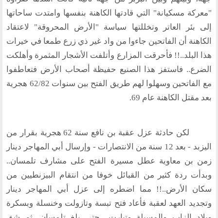
"معركة مسكيانة" التي قادتها الكاهنة بنفسها وامتدت ساحاتها
إلى بئر العاتر وتخللتها سياسة "الأرض المحروقة" لاعتقاد
الكاهنة أن الفاتحين جاءوا من واد غير ذي زرع طمعا في خيرات
هذا البلد..!! فأحرقت المزارع وأتلفت الأشجار المثمرة وأهلكت
الضرع.. فاستفز هذا الصنيع حفيظة أصحاب الأرض فتعاطفوا
مع الفاتحين وسهلوا لهم طريق الفتح بين سنوات 62/82 هجرية
بعد مقتل الكاهنة عام 69.
لكن حادثة عزل عقبة بن نافع سنة 62 هجرية بقرار من
اليزبد - بعد 12 سنة من الانتصارات - وإرسال أبي المهاجر دينار
زمن بن معاوية عطل مسيرة الفتح على مشارف تلمسان..
وبدأت ردة كثير من القبائل خوفا من انتقام البيزنطيين من
سكان الأرض..!! مما اضطره إلى عزل أبي المهاجر دينار
وتجديد العهد لعقبة فأعاد فتح تبسة وتازولت وخنسلة وبسكرة
وبلاد الزاب والمسيلة وتيارت.. حتى بلغ تلمسان. ثم شق